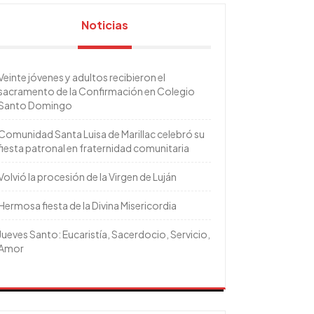
Noticias
Veinte jóvenes y adultos recibieron el
sacramento de la Confirmación en Colegio
Santo Domingo
Comunidad Santa Luisa de Marillac celebró su
fiesta patronal en fraternidad comunitaria
Volvió la procesión de la Virgen de Luján
Hermosa fiesta de la Divina Misericordia
Jueves Santo: Eucaristía, Sacerdocio, Servicio,
Amor